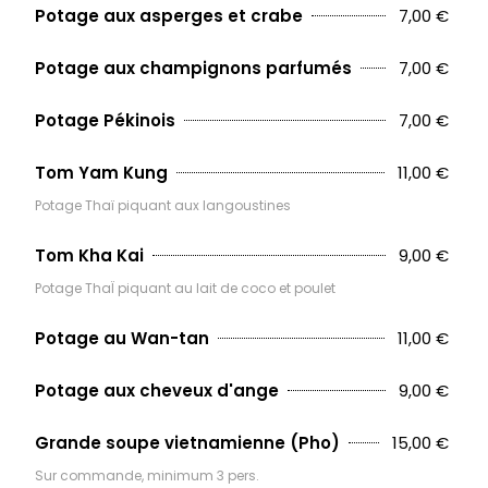
7,00 €
Potage aux asperges et crabe
7,00 €
Potage aux champignons parfumés
7,00 €
Potage Pékinois
11,00 €
Tom Yam Kung
Potage Thaï piquant aux langoustines
9,00 €
Tom Kha Kai
Potage ThaÏ piquant au lait de coco et poulet
11,00 €
Potage au Wan-tan
9,00 €
Potage aux cheveux d'ange
15,00 €
Grande soupe vietnamienne (Pho)
Sur commande, minimum 3 pers.